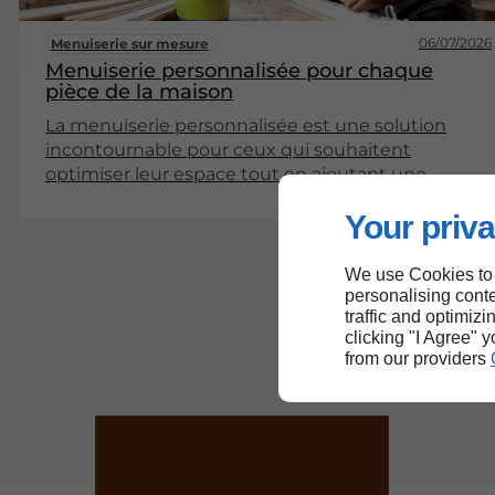
06/07/2026
Menuiserie sur mesure
Menuiserie personnalisée pour chaque
pièce de la maison
La menuiserie personnalisée est une solution
incontournable pour ceux qui souhaitent
optimiser leur espace tout en ajoutant une
touche personnelle à leur intérieur. Qu'il s'agisse
Your priva
de placards, de bibliothèques ou de meubles sur
mesure, cette approche permet de répondre aux
besoins spécifiques de chaque pièce de la
We use Cookies to
maison. Cet article explore les différentes facettes
personalising conte
traffic and optimizi
de la menuiserie sur mesure, en mettant en
clicking "I Agree" 
lumière ses avantages, ses applications, et des
from our providers
conseils pratiques pour sa réalisation.