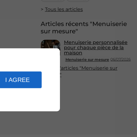
Tous les articles
Articles récents "Menuiserie
sur mesure"
Menuiserie personnalisée
pour chaque pièce de la
maison
06/07/2026
Menuiserie sur mesure
Plus d'articles "Menuiserie sur
mesure"
I AGREE