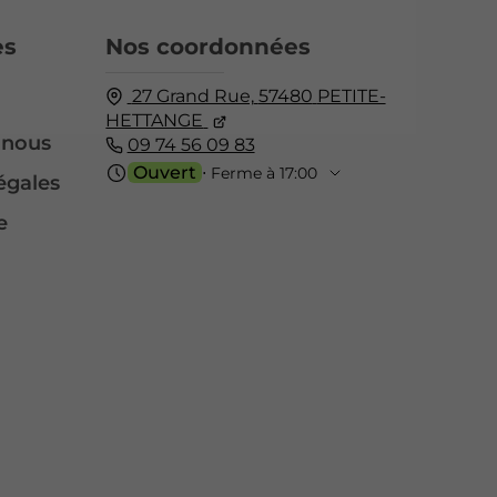
es
Nos coordonnées
27 Grand Rue,
57480
PETITE-
HETTANGE
-nous
09 74 56 09 83
Ouvert
⋅ Ferme à 17:00
égales
e