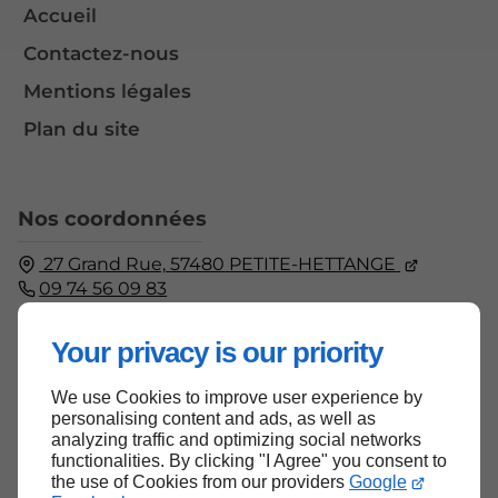
Accueil
Contactez-nous
Mentions légales
Plan du site
Nos coordonnées
27 Grand Rue,
57480
PETITE-HETTANGE
09 74 56 09 83
Fermé
⋅ Ouvre Lundi à 08:00
Your privacy is our priority
We use Cookies to improve user experience by
Haut de page
personalising content and ads, as well as
analyzing traffic and optimizing social networks
functionalities. By clicking "I Agree" you consent to
the use of Cookies from our providers
Google