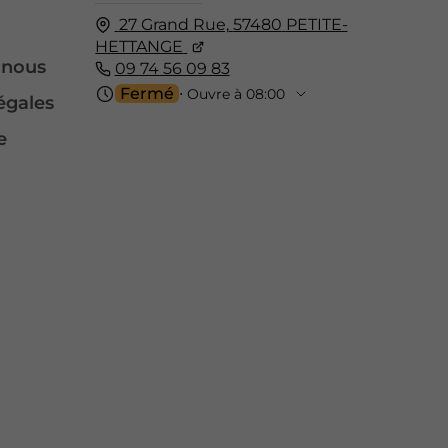
27 Grand Rue,
57480
PETITE-
HETTANGE
-nous
09 74 56 09 83
Fermé
⋅ Ouvre à 08:00
égales
e