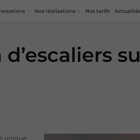
restations
Nos réalisations
Nos tarifs
Actualité
 d’escaliers s
re unique