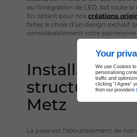
ou l'intégration de LED, fait toute la
En optant pour nos
créations origi
faites le choix d'un design exclusif q
considérablement votre patrimoine 
Your priva
Installation d
We use Cookies to
personalising conte
traffic and optimizi
structures bo
clicking "I Agree" 
from our providers
Metz
La pose est l'aboutissement de notre