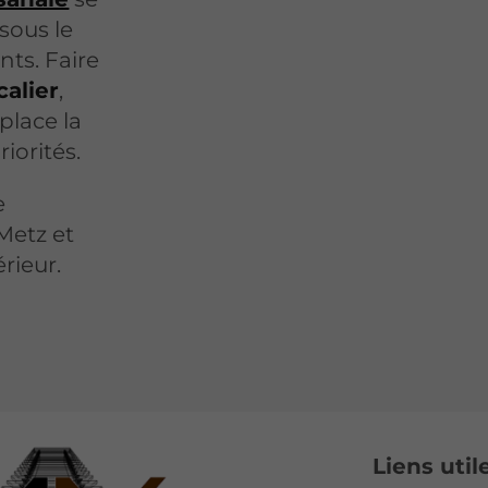
 sous le
nts. Faire
calier
,
 place la
riorités.
e
 Metz et
rieur.
Liens util