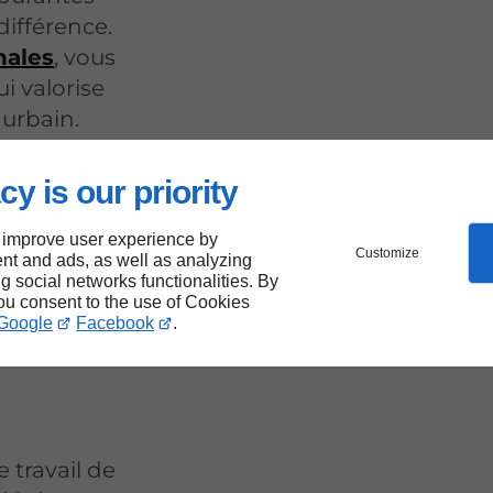
 différence.
nales
, vous
ui valorise
urbain.
cy is our priority
e
 improve user experience by
Customize
nt and ads, as well as analyzing
ng social networks functionalities. By
is à
you consent to the use of Cookies
Google
Facebook
.
 travail de