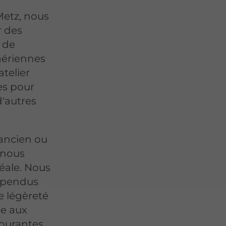
 Metz, nous
r des
 de
 aériennes
atelier
es pour
d'autres
ancien ou
 nous
éale. Nous
uspendus
e légèreté
ée aux
courantes