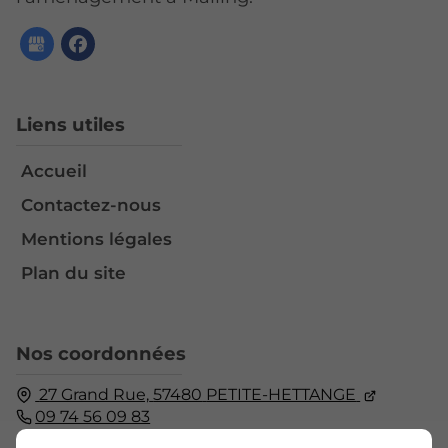
Liens utiles
Accueil
Contactez-nous
Mentions légales
Plan du site
Nos coordonnées
27 Grand Rue,
57480
PETITE-HETTANGE
09 74 56 09 83
Fermé
⋅ Ouvre Lundi à 08:00