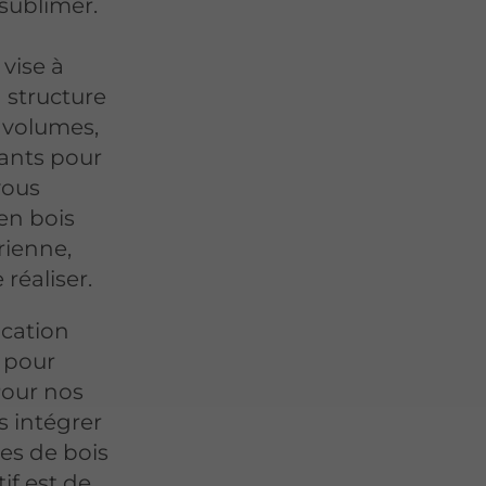
sublimer.
vise à
 structure
s volumes,
nants pour
vous
en bois
rienne,
réaliser.
ication
s pour
Pour nos
 intégrer
es de bois
if est de