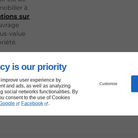
mobilier à
ations sur
ouvrage
lus-value
riété.
cy is our priority
 improve user experience by
Customize
nt and ads, as well as analyzing
ne à
ng social networks functionalities. By
you consent to the use of Cookies
Google
Facebook
.