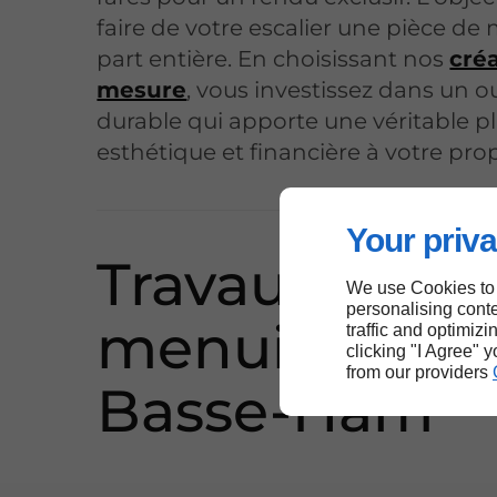
faire de votre escalier une pièce de 
part entière. En choisissant nos
cré
mesure
, vous investissez dans un 
durable qui apporte une véritable p
esthétique et financière à votre prop
Your priva
Travaux de
We use Cookies to
personalising conte
menuiserie fi
traffic and optimizi
clicking "I Agree" 
from our providers
Basse-Ham