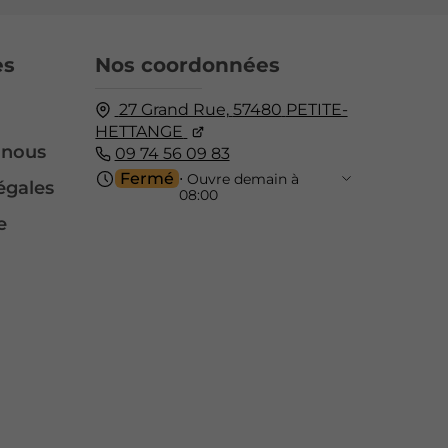
es
Nos coordonnées
27 Grand Rue,
57480
PETITE-
HETTANGE
-nous
09 74 56 09 83
Fermé
⋅ Ouvre demain à
égales
08:00
e