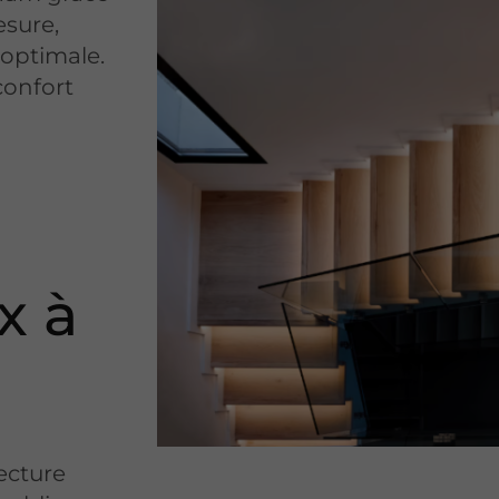
esure,
 optimale.
confort
x à
ecture