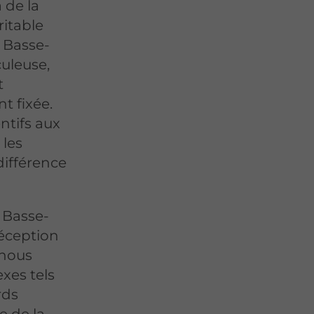
 de la
ritable
À Basse-
uleuse,
t
t fixée.
ntifs aux
 les
différence
 Basse-
réception
 nous
xes tels
rds