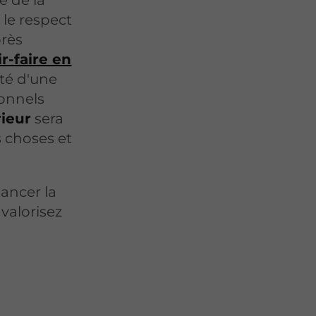
e de la
 le respect
près
ir-faire en
lité d'une
ionnels
rieur
sera
s choses et
ancer la
 valorisez