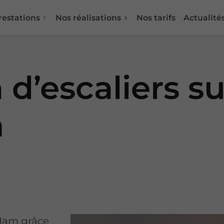
restations
Nos réalisations
Nos tarifs
Actualité
 d’escaliers s
m
-Ham grâce